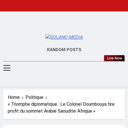
Skip
to
content
SOLANO
RANDOM POSTS
MEDIA
Live Now
Home
Politique
« Triomphe diplomatique : Le Colonel Doumbouya tire
profit du sommet Arabie Saoudite-Afrique »