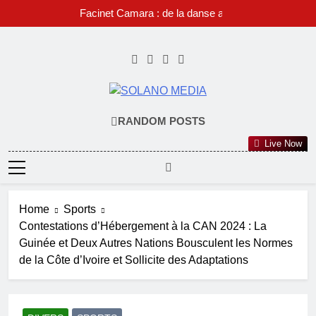
Skip
Facinet Camara : de la danse au rap,
to
l’histoire d’une passion devenue identité
musicale.
content
SOLANO
RANDOM POSTS
MEDIA
Live Now
Home
Sports
Contestations d’Hébergement à la CAN 2024 : La
Guinée et Deux Autres Nations Bousculent les Normes
de la Côte d’Ivoire et Sollicite des Adaptations