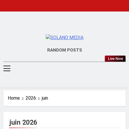
Skip
to
content
SOLANO
RANDOM POSTS
MEDIA
Live Now
Home
2026
juin
juin 2026