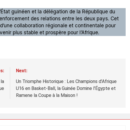
l’État guinéen et la délégation de la République du
enforcement des relations entre les deux pays. Cet
’une collaboration régionale et continentale pour
enir plus stable et prospère pour l’Afrique.
s:
Next:
la
Un Triomphe Historique : Les Champions d’Afrique
ue
U16 en Basket-Ball, la Guinée Domine l’Égypte et
Ramene la Coupe à la Maison !