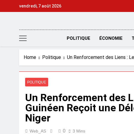
Skip
vendredi, 7 août 2026
to
content
POLITIQUE
ÉCONOMIE
Home
Politique
Un Renforcement des Liens : Le 
POLITIQUE
Un Renforcement des Lie
Guinéen Reçoit une Dél
Niger
0
Web_AS
3 Mins