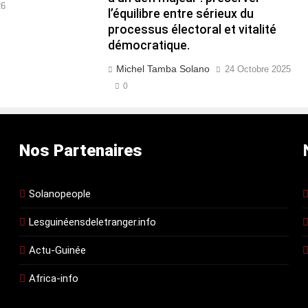
26
l’équilibre entre sérieux du
processus électoral et vitalité
démocratique.
Michel Tamba Solano
24 Octobre 2025
0
Nos Partenaires
Solanopeople
Lesguinéensdeletranger.info
Actu-Guinée
Africa-info