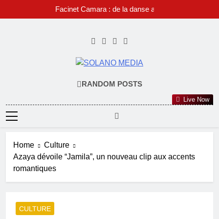
Skip
Facinet Camara : de la danse au rap,
to
l’histoire d’une passion devenue identité
musicale.
content
SOLANO
RANDOM POSTS
MEDIA
Live Now
Home
Culture
Azaya dévoile “Jamila”, un nouveau clip aux accents
romantiques
CULTURE