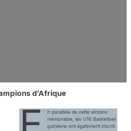
hampions d’Afrique
E
n parallèle de cette victoire
mémorable, les U16 Basketball
guinéens ont également inscrit