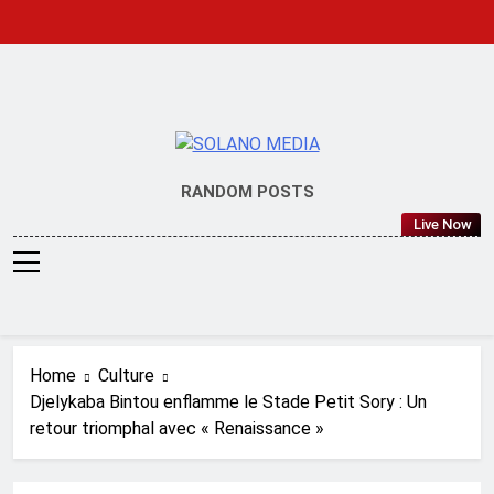
Skip
to
content
SOLANO
RANDOM POSTS
MEDIA
Live Now
Home
Culture
Djelykaba Bintou enflamme le Stade Petit Sory : Un
retour triomphal avec « Renaissance »