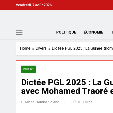
Skip
vendredi, 7 août 2026
to
content
POLITIQUE
ÉCONOMIE
Home
Divers
Dictée PGL 2025 : La Guinée trio
DIVERS
Dictée PGL 2025 : La G
avec Mohamed Traoré e
0
Michel Tamba Solano
3 Mins