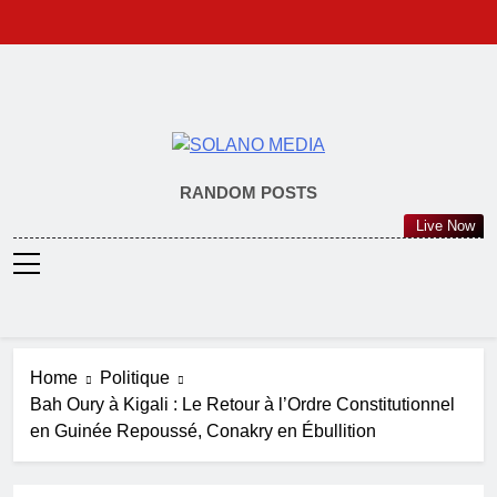
Skip
to
content
SOLANO
RANDOM POSTS
MEDIA
Live Now
Home
Politique
Bah Oury à Kigali : Le Retour à l’Ordre Constitutionnel
en Guinée Repoussé, Conakry en Ébullition