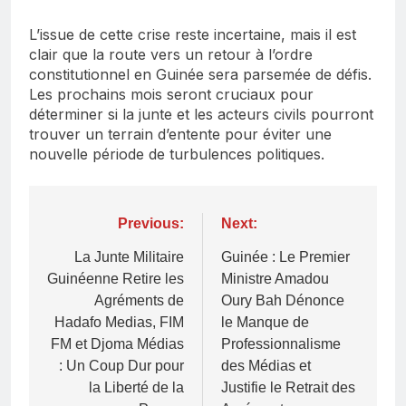
L’issue de cette crise reste incertaine, mais il est
clair que la route vers un retour à l’ordre
constitutionnel en Guinée sera parsemée de défis.
Les prochains mois seront cruciaux pour
déterminer si la junte et les acteurs civils pourront
trouver un terrain d’entente pour éviter une
nouvelle période de turbulences politiques.
Navigation
Previous:
Next:
de
La Junte Militaire
Guinée : Le Premier
Guinéenne Retire les
Ministre Amadou
l’article
Agréments de
Oury Bah Dénonce
Hadafo Medias, FIM
le Manque de
FM et Djoma Médias
Professionnalisme
: Un Coup Dur pour
des Médias et
la Liberté de la
Justifie le Retrait des