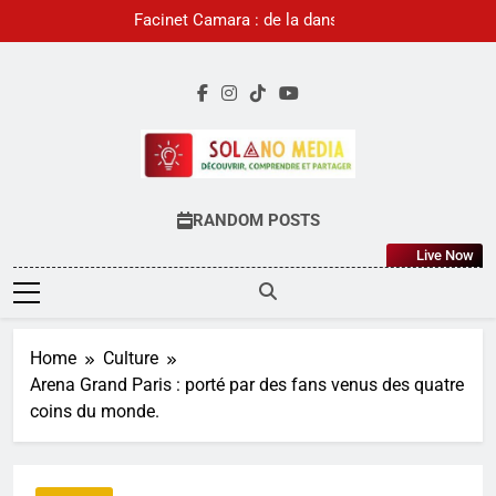
Skip
Facinet Camara : de la danse au
to
rap, l’histoire d’une passion
devenue identité musicale.
content
SOLANO MEDIA
RANDOM POSTS
Live Now
Home
Culture
Arena Grand Paris : porté par des fans venus des quatre
coins du monde.