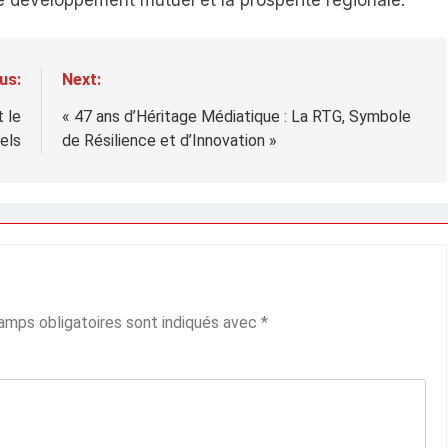
e développement mutuel et la prospérité régionale.
us:
Next:
 le
« 47 ans d’Héritage Médiatique : La RTG, Symbole
els
de Résilience et d’Innovation »
amps obligatoires sont indiqués avec
*