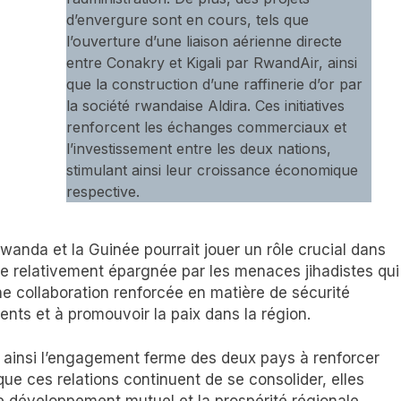
d’envergure sont en cours, tels que
l’ouverture d’une liaison aérienne directe
entre Conakry et Kigali par RwandAir, ainsi
que la construction d’une raffinerie d’or par
la société rwandaise Aldira. Ces initiatives
renforcent les échanges commerciaux et
l’investissement entre les deux nations,
stimulant ainsi leur croissance économique
respective.
Rwanda et la Guinée pourrait jouer un rôle crucial dans
este relativement épargnée par les menaces jihadistes qui
ne collaboration renforcée en matière de sécurité
ents et à promouvoir la paix dans la région.
 ainsi l’engagement ferme des deux pays à renforcer
que ces relations continuent de se consolider, elles