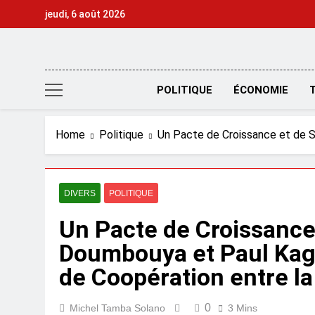
Skip
jeudi, 6 août 2026
to
content
POLITIQUE
ÉCONOMIE
Home
Politique
Un Pacte de Croissance et de S
DIVERS
POLITIQUE
Un Pacte de Croissance 
Doumbouya et Paul Kag
de Coopération entre l
0
Michel Tamba Solano
3 Mins