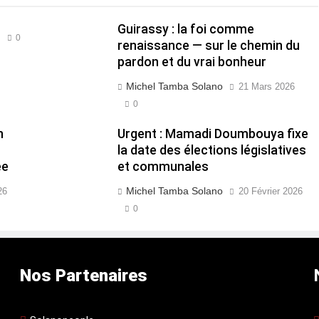
Guirassy : la foi comme
0
renaissance — sur le chemin du
pardon et du vrai bonheur
Michel Tamba Solano
21 Mars 2026
0
n
Urgent : Mamadi Doumbouya fixe
la date des élections législatives
ée
et communales
Michel Tamba Solano
26
20 Février 2026
0
Nos Partenaires