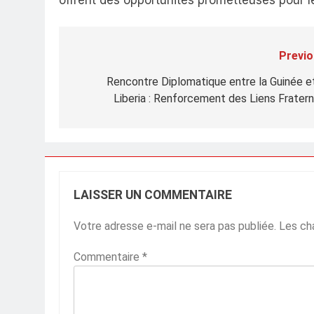
offrent des opportunités prometteuses pour l
Previo
Navigation
de
Rencontre Diplomatique entre la Guinée et
Liberia : Renforcement des Liens Fratern
l’article
LAISSER UN COMMENTAIRE
Votre adresse e-mail ne sera pas publiée.
Les ch
Commentaire
*