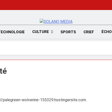
SOLANO MED
CULTURE
ÉCHO
TECHNOLOGIE
SPORTS
CRIEF
té
s://palegreen-wolverine-155329.hostingersite.com.