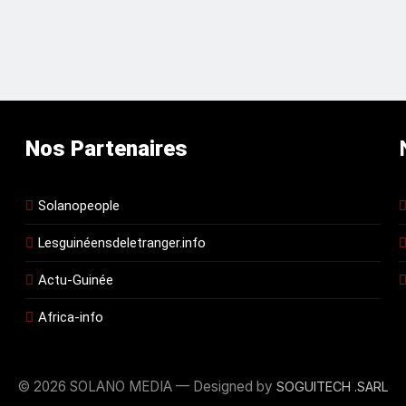
Nos Partenaires
Solanopeople
Lesguinéensdeletranger.info
Actu-Guinée
Africa-info
© 2026 SOLANO MEDIA — Designed by
SOGUITECH .SARL